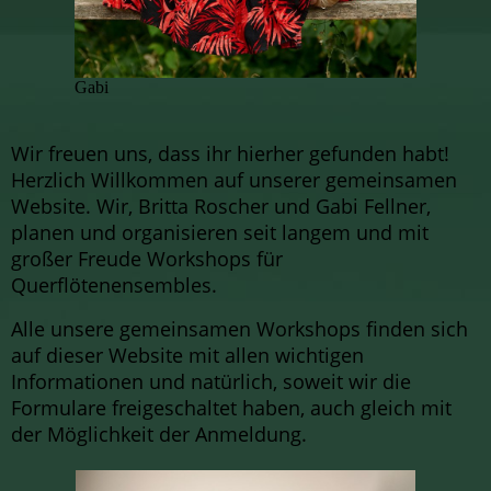
Gabi
Wir freuen uns, dass ihr hierher gefunden habt!
Herzlich Willkommen auf unserer gemeinsamen
Website. Wir, Britta Roscher und Gabi Fellner,
planen und organisieren seit langem und mit
großer Freude Workshops für
Querflötenensembles.
Alle unsere gemeinsamen Workshops finden sich
auf dieser Website mit allen wichtigen
Informationen und natürlich, soweit wir die
Formulare freigeschaltet haben, auch gleich mit
der Möglichkeit der Anmeldung.