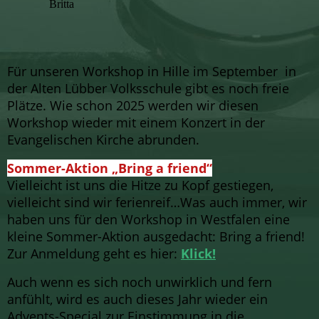
Britta
Für unseren Workshop in Hille im September in
der Alten Lübber Volksschule gibt es noch freie
Plätze. Wie schon 2025 werden wir diesen
Workshop wieder mit einem Konzert in der
Evangelischen Kirche abrunden.
Sommer-Aktion „Bring a friend“
Vielleicht ist uns die Hitze zu Kopf gestiegen,
vielleicht sind wir ferienreif…Was auch immer, wir
haben uns für den Workshop in Westfalen eine
kleine Sommer-Aktion ausgedacht: Bring a friend!
Zur Anmeldung geht es hier:
Klick!
Auch wenn es sich noch unwirklich und fern
anfühlt, wird es auch dieses Jahr wieder ein
Advents-Special zur Einstimmung in die