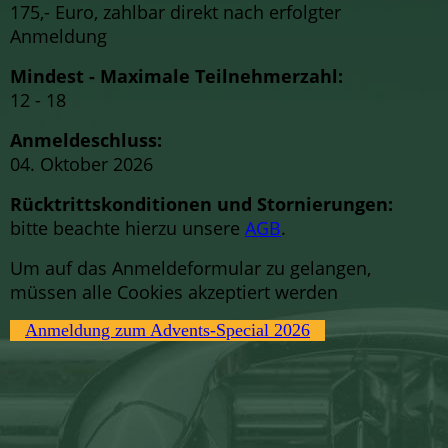
175,- Euro, zahlbar direkt nach erfolgter
Anmeldung
Mindest - Maximale Teilnehmerzahl:
12 - 18
Anmeldeschluss:
04. Oktober 2026
Rücktrittskonditionen und Stornierungen:
bitte beachte hierzu unsere
AGB
.
Um auf das Anmeldeformular zu gelangen,
müssen alle Cookies akzeptiert werden
Anmeldung zum Advents-Special 2026