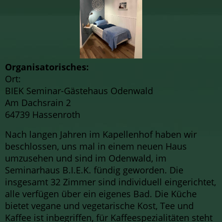
Organisatorisches:
Ort:
BIEK Seminar-Gästehaus Odenwald
Am Dachsrain 2
64739 Hassenroth
Nach langen Jahren im Kapellenhof haben wir
beschlossen, uns mal in einem neuen Haus
umzusehen und sind im Odenwald, im
Seminarhaus B.I.E.K. fündig geworden. Die
insgesamt 32 Zimmer sind individuell eingerichtet,
alle verfügen über ein eigenes Bad. Die Küche
bietet vegane und vegetarische Kost, Tee und
Kaffee ist inbegriffen, für Kaffeespezialitäten steht